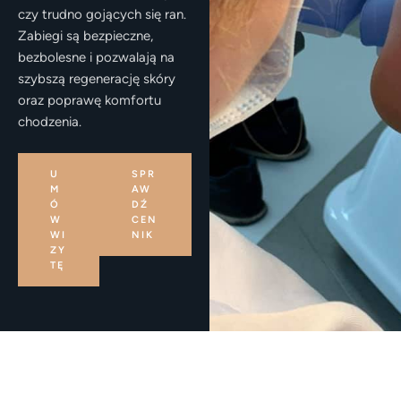
czy trudno gojących się ran.
Zabiegi są bezpieczne,
bezbolesne i pozwalają na
szybszą regenerację skóry
oraz poprawę komfortu
chodzenia.
U
SPR
M
AW
Ó
DŹ
W
CEN
WI
NIK
ZY
TĘ