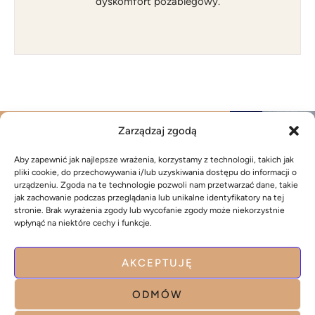
dyskomfort pozabiegowy.
INSTAGRAM @VS_AKADEMIA_URODY
Zarządzaj zgodą
Aby zapewnić jak najlepsze wrażenia, korzystamy z technologii, takich jak
pliki cookie, do przechowywania i/lub uzyskiwania dostępu do informacji o
urządzeniu. Zgoda na te technologie pozwoli nam przetwarzać dane, takie
jak zachowanie podczas przeglądania lub unikalne identyfikatory na tej
stronie. Brak wyrażenia zgody lub wycofanie zgody może niekorzystnie
Salon
Salon
wpłynąć na niektóre cechy i funkcje.
Ul. Złotno 7
Ul. Złotno 56
AKCEPTUJĘ
94-221 Łódź
94-230 Łódź
ODMÓW
+48 509 409 809
+48 509 209 909